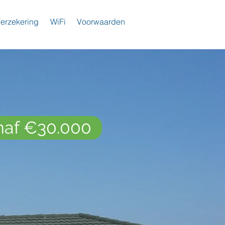
erzekering
WiFi
Voorwaarden
naf €30.000