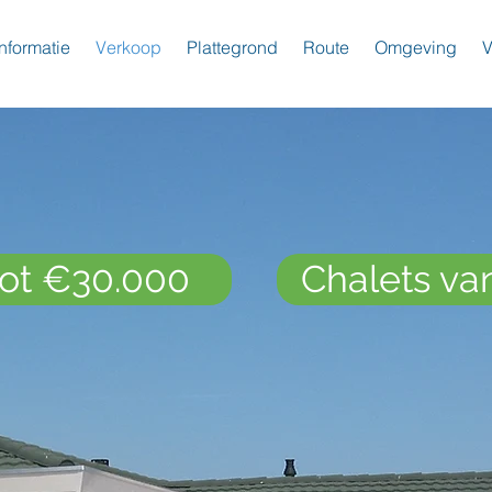
nformatie
Verkoop
Plattegrond
Route
Omgeving
V
tot €30.000
Chalets va