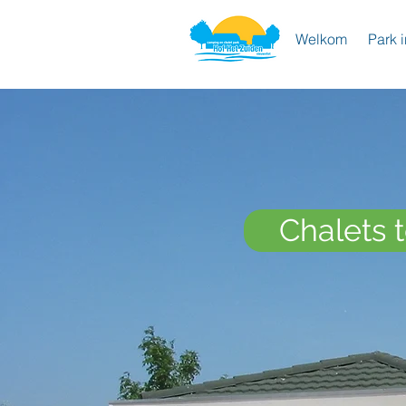
Welkom
Park i
Chalets 