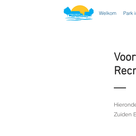
Welkom
Park i
Voor
Rec
Hieronde
Zuiden B